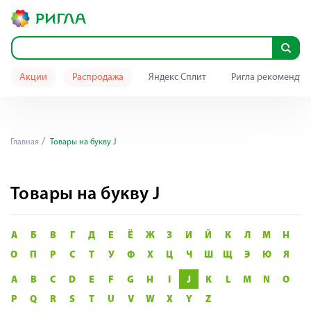
Акции
Распродажа
Яндекс Сплит
Ригла рекомендуе
Главная
Товары на букву J
Товары на букву J
А
Б
В
Г
Д
Е
Ё
Ж
З
И
Й
К
Л
М
Н
О
П
Р
С
Т
У
Ф
Х
Ц
Ч
Ш
Щ
Э
Ю
Я
A
B
C
D
E
F
G
H
I
J
K
L
M
N
O
P
Q
R
S
T
U
V
W
X
Y
Z