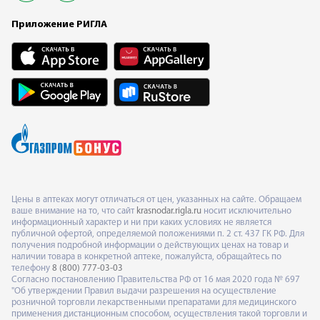
Приложение РИГЛА
Цены в аптеках могут отличаться от цен, указанных на сайте. Обращаем
ваше внимание на то, что сайт
krasnodar.rigla.ru
носит исключительно
информационный характер и ни при каких условиях не является
публичной офертой, определяемой положениями п. 2 ст. 437 ГК РФ. Для
получения подробной информации о действующих ценах на товар и
наличии товара в конкретной аптеке, пожалуйста, обращайтесь по
телефону
8 (800) 777-03-03
Согласно постановлению Правительства РФ от 16 мая 2020 года № 697
"Об утверждении Правил выдачи разрешения на осуществление
розничной торговли лекарственными препаратами для медицинского
применения дистанционным способом, осуществления такой торговли и