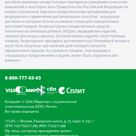
доставки указанных лекарственных препаратов гражданам и внесении
изменений в некоторые акты Правительства Российской Федерации по
вопросу розничной торговли лекарственными препаратами для
медицинского применения дистанционным способом", курьерская
доставка из интернет-аптеки возможна только для определённых
категорий товаров: безрецептурных лекарственных средств,
биологически активных добавок (БАДов), медицинских изделий,
товаров для ухода и красоты, бытовой химии и других сопутствующих
товаров. Рецептурные препараты доставляются до ближайшей аптеки и
могут быть получены при наличии действующего рецепта,
оформленного врачом. Ассортимент товаров, участвующих в
специальных предложениях и акциях, может быть ограничен или
изменен
8-800-777-03-03
Копирайт: © 2026 Общество с ограниченной
ответственностью (ООО) «Ригла»
Все права защищены
115201, г. Москва, Каширское шоссе, д. 22, корп. 4, стр. 1
ОГРН 1027700271290; ИНН 7724211288
Юр. лицо, которому принадлежит домен: