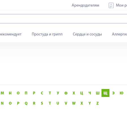
Арендодателям
Мои р
рекомендует
Простуда и грипп
Сердце и сосуды
Аллерги
М
Н
О
П
Р
С
Т
У
Ф
Х
Ц
Ч
Ш
Щ
Э
Ю
N
O
P
Q
R
S
T
U
V
W
X
Y
Z