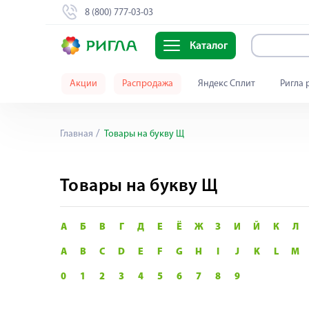
8 (800) 777-03-03
Каталог
Акции
Распродажа
Яндекс Сплит
Ригла 
Главная
Товары на букву Щ
Товары на букву Щ
А
Б
В
Г
Д
Е
Ё
Ж
З
И
Й
К
Л
A
B
C
D
E
F
G
H
I
J
K
L
M
0
1
2
3
4
5
6
7
8
9