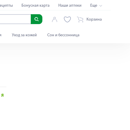
ецепты
Бонусная карта
Наши аптеки
Еще
Корзина
я
Уход за кожей
Сон и бессонница
Я