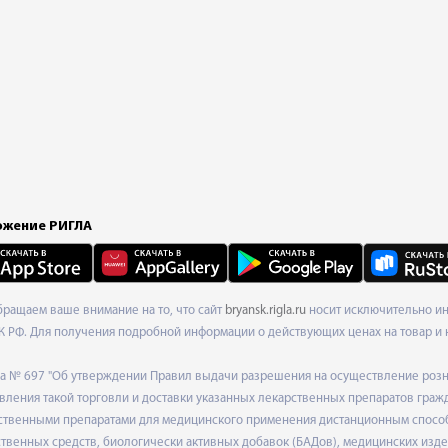
жение РИГЛА
Обращаем ваше внимание на то, что сайт
bryansk.rigla.ru
носит исключительно ин
К РФ. Для получения подробной информации о действующих ценах на товар и 
ода № 697 "Об утверждении Правил выдачи разрешения на осуществление роз
ления такой торговли и доставки указанных лекарственных препаратов граж
твенными препаратами для медицинского применения дистанционным способом
венных средств, биологически активных добавок (БАДов), медицинских издел