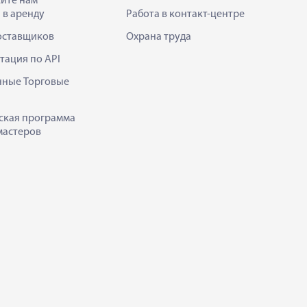
ите нам
 в аренду
Работа в контакт-центре
оставщиков
Охрана труда
тация по API
нные Торговые
ская программа
мастеров