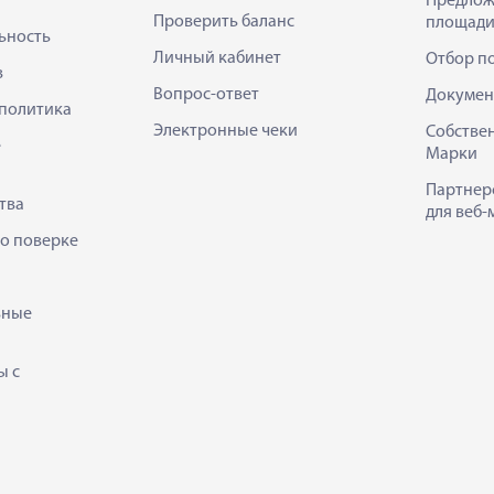
Предлож
Проверить баланс
площади
ьность
Личный кабинет
Отбор п
в
Вопрос-ответ
Докумен
политика
Электронные чеки
Собстве
е
Марки
Партнер
тва
для веб-
 о поверке
ьные
ы с