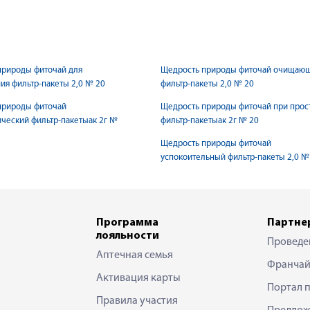
природы фиточай для
Щедрость природы фиточай очищаю
я фильтр-пакеты 2,0 № 20
фильтр-пакеты 2,0 № 20
природы фиточай
Щедрость природы фиточай при прос
ческий фильтр-пакетыак 2г №
фильтр-пакетыак 2г № 20
Щедрость природы фиточай
успокоительный фильтр-пакеты 2,0 №
Программа
Партне
лояльности
Проведе
Аптечная семья
Франчай
Активация карты
Портал 
Правила участия