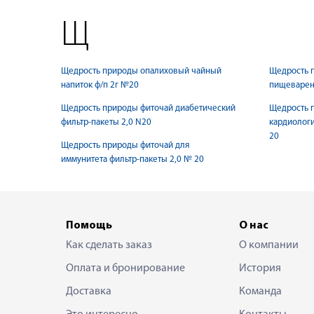
Щ
Щедрость природы опалиховый чайный
Щедрость 
напиток ф/п 2г №20
пищеварени
Щедрость природы фиточай диабетический
Щедрость 
фильтр-пакеты 2,0 N20
кардиологи
20
Щедрость природы фиточай для
иммунитета фильтр-пакеты 2,0 № 20
Помощь
О нас
Как сделать заказ
О компании
Оплата и бронирование
История
Доставка
Команда