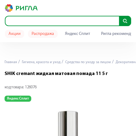
Акции
Распродажа
Яндекс Сплит
Ригла рекомендуе
Главная
Гигиена, красота и уход
Средства по уходу за лицом
Декоративна
SHIK сremant жидкая матовая помада 11 5 г
код товара:
126076
Яндекс Сплит