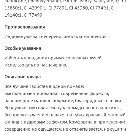
Methicone, Phenoxyethanol, Parfum, Benzyl salicylate, +/- Cl
15850:1, CI 42090:1, CI 77891, CI 45380, CI 77491, CI
19140:1, CI 77499
Противопоказания
Индивидуальная непереносимость компонентов
Особые указания
Избегать попадания прямых солнечных лучей.
Использовать по назначению.
Описание товара
Все лучшие свойства в одной помаде:
высокопигментированная современная формула,
равномерное матовое покрытие, благородные оттенки.
Воздушная муссовая текстура помады легко наносится,
быстро высыхает и оставляет на губах красивый матовый
финиш с пудровым эффектом. Комфортна в применении:
совершенно не ощущается, не отпечатывается, не сушит и