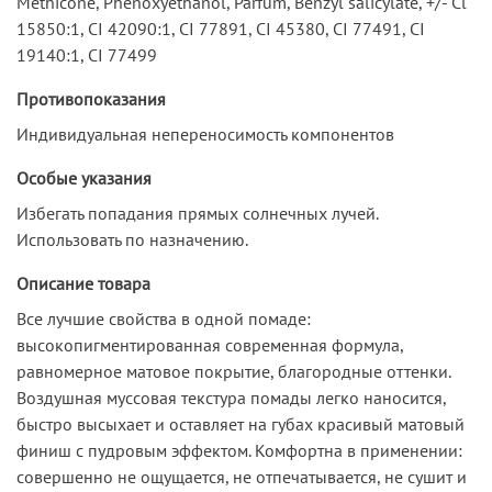
Methicone, Phenoxyethanol, Parfum, Benzyl salicylate, +/- Cl
15850:1, CI 42090:1, CI 77891, CI 45380, CI 77491, CI
19140:1, CI 77499
Противопоказания
Индивидуальная непереносимость компонентов
Особые указания
Избегать попадания прямых солнечных лучей.
Использовать по назначению.
Описание товара
Все лучшие свойства в одной помаде:
высокопигментированная современная формула,
равномерное матовое покрытие, благородные оттенки.
Воздушная муссовая текстура помады легко наносится,
быстро высыхает и оставляет на губах красивый матовый
финиш с пудровым эффектом. Комфортна в применении:
совершенно не ощущается, не отпечатывается, не сушит и