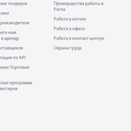
ние тендеров
Преимущества работы в
Ригла
зинг
Работа в аптеке
производителя
Работа в офисе
ите нам
 в аренду
Работа в контакт-центре
оставщиков
Охрана труда
тация по API
нные Торговые
ская программа
мастеров