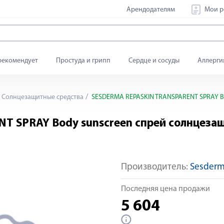
Арендодателям
Мои р
рекомендует
Простуда и грипп
Сердце и сосуды
Аллерги
Солнцезащитные средства
SESDERMA REPASKIN TRANSPARENT SPRAY Bo
 SPRAY Body sunscreen спрей солнцезащ
Производитель:
Sesderma
Последняя цена продажи
5 604