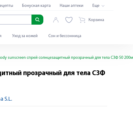
ецепты
Бонусная карта
Наши аптеки
Еще
Корзина
я
Уход за кожей
Сон и бессонница
dy sunscreen спрей солнцезащитный прозрачный для тела СЗФ 50 200
итный прозрачный для тела СЗФ
 S.L.