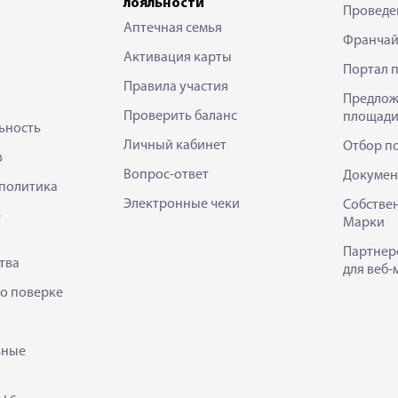
лояльности
Проведе
Аптечная семья
Франчай
Активация карты
Портал 
Правила участия
Предлож
Проверить баланс
площади
ьность
Личный кабинет
Отбор п
в
Вопрос-ответ
Докумен
политика
Электронные чеки
Собстве
е
Марки
Партнер
тва
для веб-
 о поверке
ьные