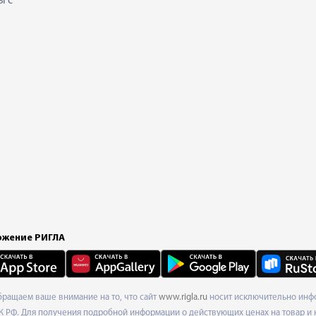
ы с
жение РИГЛА
Обращаем ваше внимание на то, что сайт
www.rigla.ru
носит исключительно инфо
К РФ. Для получения подробной информации о действующих ценах на товар и 