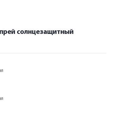
спрей солнцезащитный
мл
мл